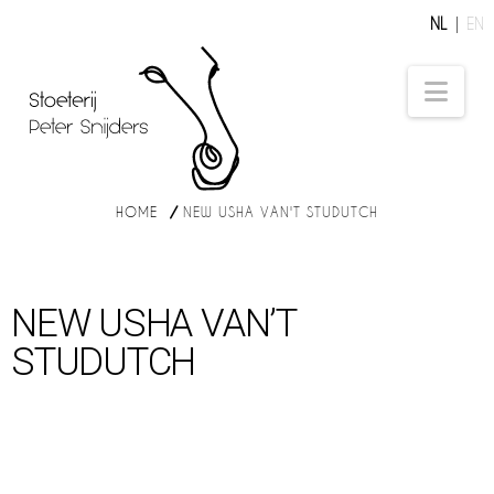
NL
EN
Nav
HOME
NEW USHA VAN'T STUDUTCH
NEW USHA VAN’T
STUDUTCH