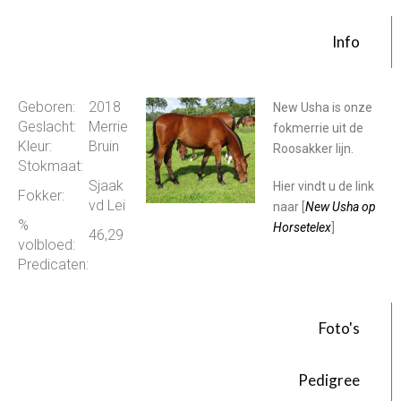
Info
Geboren:
2018
New Usha is onze
Geslacht:
Merrie
fokmerrie uit de
Kleur:
Bruin
Roosakker lijn.
Stokmaat:
Sjaak
Hier vindt u de link
Fokker:
vd Lei
naar [
New Usha op
%
Horsetelex
]
46,29
volbloed:
Predicaten:
Foto's
Pedigree