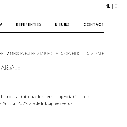
NL
EN
REFERENTIES
NIEUWS
CONTACT
EN
MERRIEVEULEN STAR FOLIA IS GEVEILD BIJ STARSALE
TARSALE
Petrossian) uit onze fokmerrie Top Folia (Calato x
e Auction 2022. Zie de link bij Lees verder