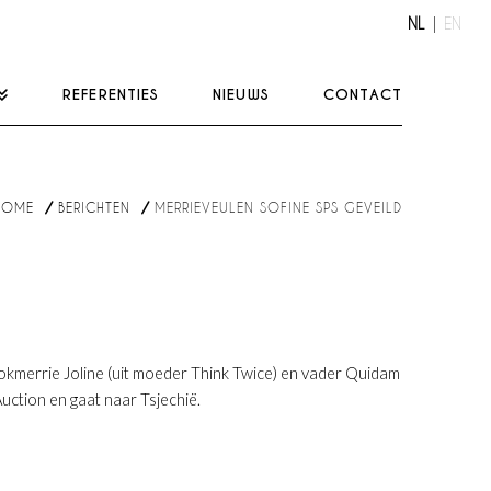
NL
EN
REFERENTIES
NIEUWS
CONTACT
HOME
BERICHTEN
MERRIEVEULEN SOFINE SPS GEVEILD
okmerrie Joline (uit moeder Think Twice) en vader Quidam
Auction en gaat naar Tsjechië.